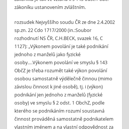
zákoníku ustanovením zvláštním.
rozsudek Nejvyššího soudu ČR ze dne 2.4.2002
sp.zn. 22 Cdo 1717/2000 (in.:Soubor
rozhodnutí NS ČR, C.H.BECK, svazek 16, C
1127): „Výkonem povolání je také podnikání
jednoho z manželů jako fyzické
osoby….Výkonem povolání ve smyslu § 143
ObčZ je třeba rozumět také výkon povolání
osobou samostatně výdělečně činnou (mimo
závislou činnost k jiné osobě), tj. i (výkon)
podnikání jen jednoho z manželů (fyzické
osoby) ve smyslu § 2 odst. 1 ObchZ, podle
kterého se podnikáním rozumí soustavná
činnost prováděná samostatně podnikatelem
vlastním jménem a na vlastní odpovědnost za