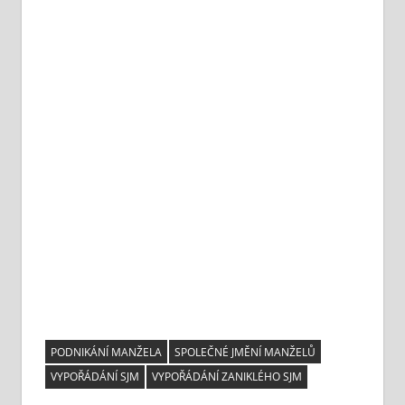
PODNIKÁNÍ MANŽELA
SPOLEČNÉ JMĚNÍ MANŽELŮ
VYPOŘÁDÁNÍ SJM
VYPOŘÁDÁNÍ ZANIKLÉHO SJM