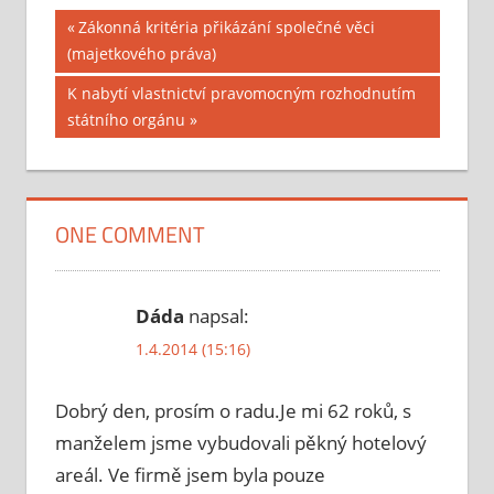
Previous
Zákonná kritéria přikázání společné věci
Navigace
(majetkového práva)
Post:
pro
Next
K nabytí vlastnictví pravomocným rozhodnutím
Post:
státního orgánu
příspěvek
ONE COMMENT
Dáda
napsal:
1.4.2014 (15:16)
Dobrý den, prosím o radu.Je mi 62 roků, s
manželem jsme vybudovali pěkný hotelový
areál. Ve firmě jsem byla pouze