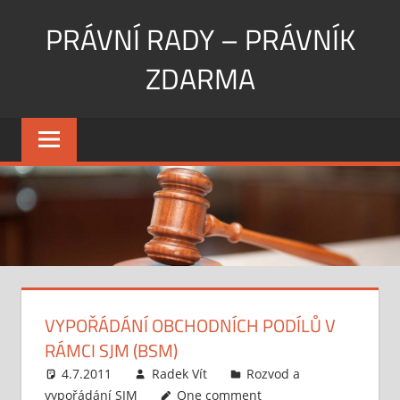
Skip
PRÁVNÍ RADY – PRÁVNÍK
to
content
ZDARMA
Potřebujete
získat
právní
rady,
nebo
si
nemůžete
dovolit
zaplatit
VYPOŘÁDÁNÍ OBCHODNÍCH PODÍLŮ V
advokáta
RÁMCI SJM (BSM)
a
hodil
4.7.2011
Radek Vít
Rozvod a
by
vypořádání SJM
One comment