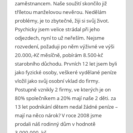
zaměstnancem. Naše soužití skončilo již
tříletou manželovou nevěrou. Nedělám
problémy, je to zbytečné, žiji si svůj život.
Psychicky jsem velice strádal při jeho
odjezdech, nyní to už neřeším. Nejsme
rozvedení, požaduji po něm výživné ve výši
20.000,-Kč měsíčně, pobírám 8.500-kč
starobního důchodu. Prvních 12 let jsem byli
jako fyzické osoby, veškeré vydělané peníze
vložil jako svůj osobní vklad do firmy.
Postupně vznikly 2 firmy, ve kterých je on
80% společníkem a 20% mají naše 2 děti. za
13 let podnikání dětem nedal žádné peníze –
mají na něco nárok? V roce 2008 jsme
prodali náš rodinný dům v hodnotě
3.000.000,-kč