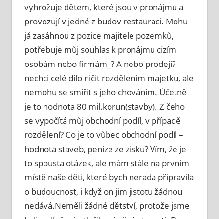
vyhrožuje dětem, které jsou v pronájmu a
provozují v jedné z budov restauraci. Mohu
já zasáhnou z pozice majitele pozemků,
potřebuje můj souhlas k pronájmu cizím
osobám nebo firmám_? A nebo prodeji?
nechci celé dílo ničit rozdělením majetku, ale
nemohu se smířit s jeho chováním. Účetně
je to hodnota 80 mil.korun(stavby). Z čeho
se vypočítá můj obchodní podíl, v případě
rozdělení? Co je to vůbec obchodní podíl –
hodnota staveb, peníze ze zisku? Vím, že je
to spousta otázek, ale mám stále na prvním
místě naše děti, které bych nerada připravila
o budoucnost, i když on jim jistotu žádnou
nedává.Neměli žádné dětství, protože jsme