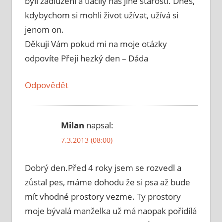
byli zadluženi a tlačily nás jiné starosti. Dnes,
kdybychom si mohli život užívat, užívá si
jenom on.
Děkuji Vám pokud mi na moje otázky
odpovíte Přeji hezký den – Dáda
Odpovědět
Milan
napsal:
7.3.2013 (08:00)
Dobrý den.Před 4 roky jsem se rozvedl a
zůstal pes, máme dohodu že si psa až bude
mít vhodné prostory vezme. Ty prostory
moje bývalá manželka už má naopak pořidílá