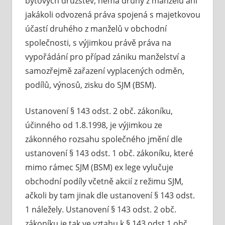
bytových družstev, nemá druhý z manželů ani
jakákoli odvozená práva spojená s majetkovou
účastí druhého z manželů v obchodní
společnosti, s výjimkou právě práva na
vypořádání pro případ zániku manželství a
samozřejmě zařazení vyplacených odměn,
podílů, výnosů, zisku do SJM (BSM).
Ustanovení § 143 odst. 2 obč. zákoníku,
účinného od 1.8.1998, je výjimkou ze
zákonného rozsahu společného jmění dle
ustanovení § 143 odst. 1 obč. zákoníku, které
mimo rámec SJM (BSM) ex lege vylučuje
obchodní podíly včetně akcií z režimu SJM,
ačkoli by tam jinak dle ustanovení § 143 odst.
1 náležely. Ustanovení § 143 odst. 2 obč.
zákoníku je tak ve vztahu k § 143 odst.1 obč.