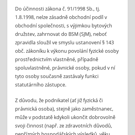
Do účinnosti zákona č. 91/1998 Sb., tj.
1.8.1998, nelze zásadně obchodní podíl v
obchodní společnosti, s výjimkou bytových
družstev, zahrnovat do BSM (SJM), neboť
zpravidla sloužil ve smyslu ustanovení § 143
obč. zákoníku k výkonu povolání fyzické osoby
prostřednictvím vlastněné, případně
spoluvlastněné, právnické osoby, pokud v ní
tyto osoby současně zastávaly funkci
statutárního zástupce.
Z důvodu, že podnikatel (ať již fyzická či
právnická osoba), stejně jako zaměstnanec,
může v podstatě kdykoli ukončit dobrovolně
svoji činnost (např. ze zdravotních důvodů,
nepřízných hospodářských výsledků, věku