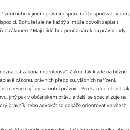
ízení nebo v jiném právním sporu může spočívat i v tom,
ispozici. Bohužel ale ne každý si může dovolit zaplatit
před zákonem? Mají i lidé bez peněz nárok na právní rady
 „neznalost zákona neomlouvá“. Zákon tak klade na běžné
plavě zákonů, právních předpisů, vládních nařízení,
asto nevyznají ani samotní právníci. Pro každou oblast tak
ávu, jiný pak v občanském právu a další se specializuje na
erý právník nebo advokát se dokáže orientovat ve všech
akový, který nedisponuje dostatečnými prostředky, aby si