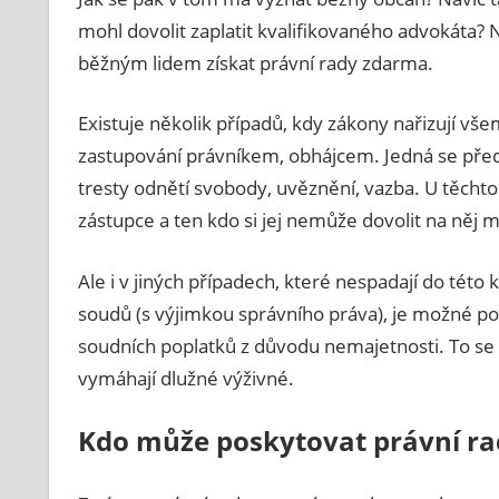
mohl dovolit zaplatit kvalifikovaného advokáta?
běžným lidem získat právní rady zdarma.
Existuje několik případů, kdy zákony nařizují vš
zastupování právníkem, obhájcem. Jedná se přede
tresty odnětí svobody, uvěznění, vazba. U těcht
zástupce a ten kdo si jej nemůže dovolit na něj
Ale i v jiných případech, které nespadají do této
soudů (s výjimkou správního práva), je možné p
soudních poplatků z důvodu nemajetnosti. To se t
vymáhají dlužné výživné.
Kdo může poskytovat právní r