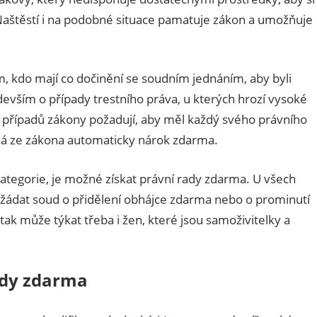
 Naštěstí i na podobné situace pamatuje zákon a umožňuje
em, kdo mají co dočinění se soudním jednáním, aby byli
vším o případy trestního práva, u kterých hrozí vysoké
o případů zákony požadují, aby měl každý svého právního
 má ze zákona automaticky nárok zdarma.
 kategorie, je možné získat právní rady zdarma. U všech
ožádat soud o přidělení obhájce zdarma nebo o prominutí
ak může týkat třeba i žen, které jsou samoživitelky a
ady zdarma