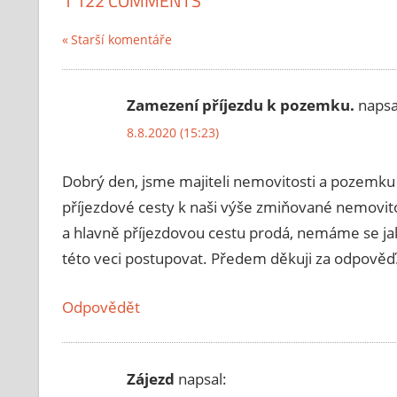
1 122 COMMENTS
Starší komentáře
Navigace
pro
Zamezení příjezdu k pozemku.
napsa
komentáře
8.8.2020 (15:23)
Dobrý den, jsme majiteli nemovitosti a pozemku
příjezdové cesty k naši výše zmiňované nemovit
a hlavně příjezdovou cestu prodá, nemáme se ja
této veci postupovat. Předem děkuji za odpověď
Odpovědět
Zájezd
napsal: