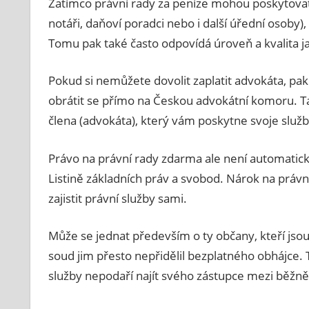
Zatímco právní rady za peníze mohou poskytovat
notáři, daňoví poradci nebo i další úřední osoby
Tomu pak také často odpovídá úroveň a kvalita j
Pokud si nemůžete dovolit zaplatit advokáta, pa
obrátit se přímo na Českou advokátní komoru. Ta
člena (advokáta), který vám poskytne svoje služ
Právo na právní rady zdarma ale není automatick
Listině základních práv a svobod. Nárok na právn
zajistit právní služby sami.
Může se jednat především o ty občany, kteří jsou 
soud jim přesto nepřidělil bezplatného obhájce. 
služby nepodaří najít svého zástupce mezi běžn