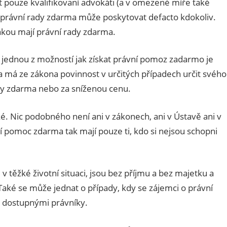
 pouze kvalifikovaní advokáti (a v omezené míře také
), právní rady zdarma může poskytovat defacto kdokoliv.
akou mají právní rady zdarma.
k jednou z možností jak získat právní pomoz zadarmo je
 má ze zákona povinnost v určitých případech určit svého
by zdarma nebo za sníženou cenu.
é. Nic podobného není ani v zákonech, ani v Ústavě ani v
í pomoc zdarma tak mají pouze ti, kdo si nejsou schopni
v těžké životní situaci, jsou bez příjmu a bez majetku a
Také se může jednat o případy, kdy se zájemci o právní
ě dostupnými právníky.