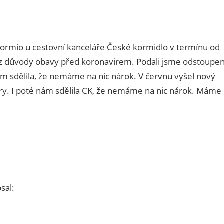
t Bormio u cestovní kanceláře České kormidlo v termínu od
i z důvody obavy před koronavirem. Podali jsme odstoupen
m sdělila, že nemáme na nic nárok. V červnu vyšel nový
ry. I poté nám sdělila CK, že nemáme na nic nárok. Máme
sal: