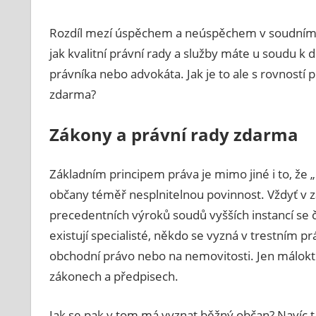
Rozdíl mezí úspěchem a neúspěchem v soudním ř
jak kvalitní právní rady a služby máte u soudu k d
právníka nebo advokáta. Jak je to ale s rovností 
zdarma?
Zákony a právní rady zdarma
Základním principem práva je mimo jiné i to, že
občany téměř nesplnitelnou povinnost. Vždyť v zá
precedentních výroků soudů vyšších instancí se č
existují specialisté, někdo se vyzná v trestním pr
obchodní právo nebo na nemovitosti. Jen málokt
zákonech a předpisech.
Jak se pak v tom má vyznat běžný občan? Navíc t