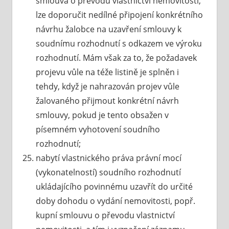
smlouva o převodu vlastnictví nemovitosti,
lze doporučit nedílné připojení konkrétního
návrhu žalobce na uzavření smlouvy k
soudnímu rozhodnutí s odkazem ve výroku
rozhodnutí. Mám však za to, že požadavek
projevu vůle na téže listině je splněn i
tehdy, když je nahrazován projev vůle
žalovaného přijmout konkrétní návrh
smlouvy, pokud je tento obsažen v
písemném vyhotovení soudního
rozhodnutí;
nabytí vlastnického práva právní mocí
(vykonatelností) soudního rozhodnutí
ukládajícího povinnému uzavřít do určité
doby dohodu o vydání nemovitosti, popř.
kupní smlouvu o převodu vlastnictví