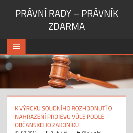
Skip
PRÁVNÍ RADY – PRÁVNÍK
to
content
ZDARMA
Potřebujete
získat
právní
rady,
nebo
si
nemůžete
dovolit
zaplatit
K VÝROKU SOUDNÍHO ROZHODNUTÍ O
advokáta
NAHRAZENÍ PROJEVU VŮLE PODLE
a
hodil
OBČANSKÉHO ZÁKONÍKU
by
3.7.2011
Radek Vít
Občanský