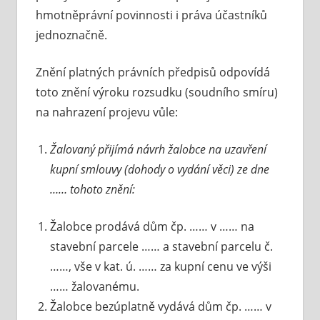
hmotněprávní povinnosti i práva účastníků
jednoznačně.
Znění platných právních předpisů odpovídá
toto znění výroku rozsudku (soudního smíru)
na nahrazení projevu vůle:
Žalovaný přijímá návrh žalobce na uzavření
kupní smlouvy (dohody o vydání věci) ze dne
…… tohoto znění:
Žalobce prodává dům čp. …… v …… na
stavební parcele …… a stavební parcelu č.
……, vše v kat. ú. …… za kupní cenu ve výši
…… žalovanému.
Žalobce bezúplatně vydává dům čp. …… v