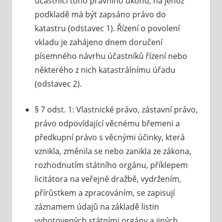
účastníci toho právního úkonu, na jehož
podkladě má být zapsáno právo do
katastru (odstavec 1). Řízení o povolení
vkladu je zahájeno dnem doručení
písemného návrhu účastníků řízení nebo
některého z nich katastrálnímu úřadu
(odstavec 2).
§ 7 odst. 1: Vlastnické právo, zástavní právo,
právo odpovídající věcnému břemeni a
předkupní právo s věcnými účinky, která
vznikla, změnila se nebo zanikla ze zákona,
rozhodnutím státního orgánu, příklepem
licitátora na veřejné dražbě, vydržením,
přírůstkem a zpracováním, se zapisují
záznamem údajů na základě listin
vyhotovených státními orgány a jiných