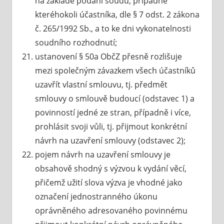
na základě podání soudu, případně
kteréhokoli účastníka, dle § 7 odst. 2 zákona
č. 265/1992 Sb., a to ke dni vykonatelnosti
soudního rozhodnutí;
ustanovení § 50a ObčZ přesně rozlišuje
mezi společným závazkem všech účastníků
uzavřít vlastní smlouvu, tj. předmět
smlouvy o smlouvě budoucí (odstavec 1) a
povinností jedné ze stran, případně i více,
prohlásit svoji vůli, tj. přijmout konkrétní
návrh na uzavření smlouvy (odstavec 2);
pojem návrh na uzavření smlouvy je
obsahově shodný s výzvou k vydání věcí,
přičemž užití slova výzva je vhodné jako
označení jednostranného úkonu
oprávněného adresovaného povinnému