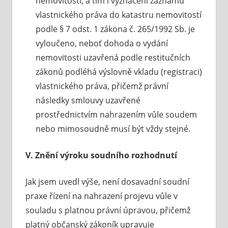
nemovitosti, a tím i vyznačení záznamu
vlastnického práva do katastru nemovitostí
podle § 7 odst. 1 zákona č. 265/1992 Sb. je
vyloučeno, neboť dohoda o vydání
nemovitosti uzavřená podle restitučních
zákonů podléhá výslovně vkladu (registraci)
vlastnického práva, přičemž právní
následky smlouvy uzavřené
prostřednictvím nahrazením vůle soudem
nebo mimosoudně musí být vždy stejné.
V. Znění výroku soudního rozhodnutí
Jak jsem uvedl výše, není dosavadní soudní
praxe řízení na nahrazení projevu vůle v
souladu s platnou právní úpravou, přičemž
platný občanský zákoník upravuje