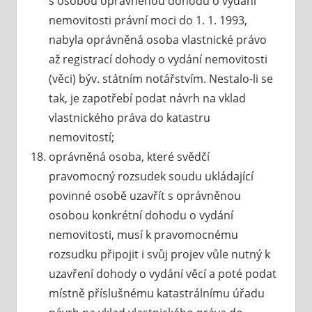
s osobou oprávněnou dohodu o vydání
nemovitosti právní moci do 1. 1. 1993,
nabyla oprávněná osoba vlastnické právo
až registrací dohody o vydání nemovitosti
(věci) býv. státním notářstvím. Nestalo-li se
tak, je zapotřebí podat návrh na vklad
vlastnického práva do katastru
nemovitostí;
oprávněná osoba, které svědčí
pravomocný rozsudek soudu ukládající
povinné osobě uzavřít s oprávněnou
osobou konkrétní dohodu o vydání
nemovitosti, musí k pravomocnému
rozsudku připojit i svůj projev vůle nutný k
uzavření dohody o vydání věcí a poté podat
místně příslušnému katastrálnímu úřadu