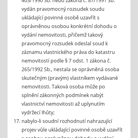
403/1990 Sb. nebo zákona č. 87/1991 Sb.
vydán pravomocný rozsudek soudu
ukládající povinné osobě uzavřít s
oprávněnou osobou konkrétní dohodu o
vydání nemovitosti, přičemž takový
pravomocný rozsudek odeslal soud k
záznamu vlastnického práva do katastru
nemovitostí podle § 7 odst. 1 zákona č.
265/1992 Sb., nestala se oprávněná osoba
skutečným (pravým) vlastníkem vydávané
nemovitosti. Taková osoba může po
splnění zákonných podmínek nabýt
vlastnictví nemovitosti až uplynutím
vydržecí Ihůty;
nabylo-li soudní rozhodnutí nahrazující
projev vůle ukládající povinné osobě uzavřít