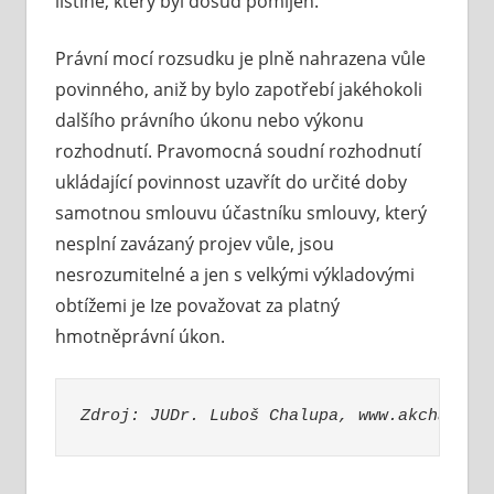
listině, který byl dosud pomíjen.
Právní mocí rozsudku je plně nahrazena vůle
povinného, aniž by bylo zapotřebí jakéhokoli
dalšího právního úkonu nebo výkonu
rozhodnutí. Pravomocná soudní rozhodnutí
ukládající povinnost uzavřít do určité doby
samotnou smlouvu účastníku smlouvy, který
nesplní zavázaný projev vůle, jsou
nesrozumitelné a jen s velkými výkladovými
obtížemi je Ize považovat za platný
hmotněprávní úkon.
Zdroj: JUDr. Luboš Chalupa, www.akchalupa