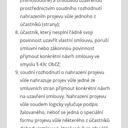
(mimosoudně) a smlouvou uzavřenou
prostřednictvím soudního rozhodnutí
nahrazením projevu vůle jednoho z
účastníků (strany);
účastník, který nesplní řádně svoji
povinnost uzavřít vlastní smlouvu, poruší
smluvní nebo zákonnou povinnost
přijmout konkrétní návrh smlouvy ve
smyslu § 43c ObčZ;
soudní rozhodnutí o nahrazení projevu
vůle nahrazuje projev vůle jedné ze
smluvních stran přijmout konkrétní návrh
na uzavření smlouvy. Nahrazení projevu
vůle soudem logicky vylučuje podpis
žalovaného, neboť se jedná o speciální
formu projevu vůle některého z účastníků