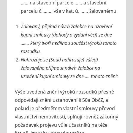
…… na stavební parcele …… a stavební
parcelu č. ……, vše v kat. ú. …… žalovanému.
Žalovaný, přijímá návrh žalobce na uzavření
kupní smlouvy (dohody o vydání věcí) ze dne
……, který tvoří nedílnou součást výroku tohoto
rozsudku.
Nahrazuje se (Soud nahrazuje) vůle(i)
žalovaného přijmout návrh žalobce na
uzavření kupní smlouvy ze dne …. tohoto znění:
Výše uvedená znění výroků rozsudků přesně
odpovídají znění ustanovení § 50a ObčZ, a
pokud je předmětem vlastní smlouvy převod
vlastnictví nemovitostí, splňují rovněž zákonný
požadavek projevu vůle účastníků na téže