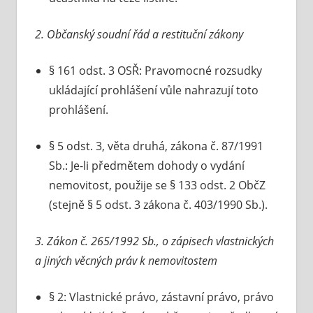
2. Občanský soudní řád a restituční zákony
§ 161 odst. 3 OSŘ: Pravomocné rozsudky
ukládající prohlášení vůle nahrazují toto
prohlášení.
§ 5 odst. 3, věta druhá, zákona č. 87/1991
Sb.: Je-li předmětem dohody o vydání
nemovitost, použije se § 133 odst. 2 ObčZ
(stejně § 5 odst. 3 zákona č. 403/1990 Sb.).
3. Zákon č. 265/1992 Sb., o zápisech vlastnických
a jiných věcných práv k nemovitostem
§ 2: Vlastnické právo, zástavní právo, právo