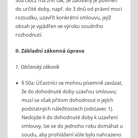
50a ObčZ má znít tak, že žalovaný je povinen
do určité doby, např. do 3 dnů od právní moci
rozsudku, uzavřít konkrétní smlouvu, jejíž
obsah je vyjádřen ve výroku soudního
rozhodnutí.
II. Základní zákonná úprava
1. Občanský zákoník
§ 50a: Účastníci se mohou písemně zavázat,
že do dohodnuté doby uzavřou smlouvu;
musí se však přitom dohodnout o jejích
podstatných náležitostech (odstavec 1).
Nedojde-li do dohodnuté doby k uzavření
smlouvy, lze se do jednoho roku domáhat u
soudu, aby prohlášení vůle bylo nahrazeno